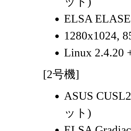
ット)
ELSA ELASER
1280x1024, 8
Linux 2.4.20 +
[2号機]
ASUS CUSL
ット)
ELSA Gradia