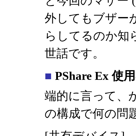
と今回のマザー 
外してもブザー
らしてるのか知
世話です。
■
PShare Ex
端的に言って、
の構成で何の問
[共有デバイス]