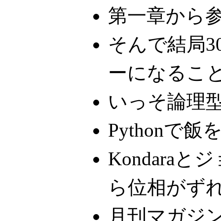
第一章から
そんで結局3
ーになるこ
いっそ論理
Pythonで
Kondara
ら位相がず
月刊マガジ