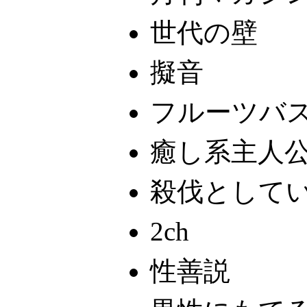
世代の壁
擬音
フルーツバ
癒し系主人
殺伐として
2ch
性善説