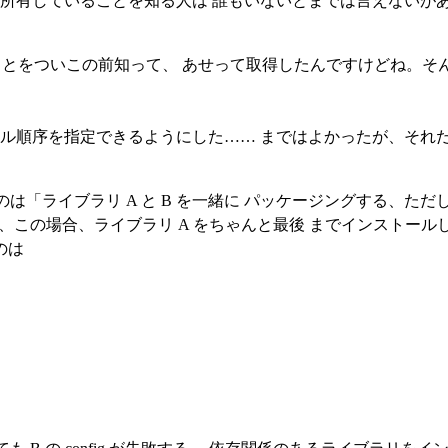
rg をわたしが所有していることを知る人は 誰もいないとまでは言え
取られていることをついこの前知って、 あせって取得したんですけどね
ンストール順序を指定できるようにした…… まではよかったが、そ
「ライブラリ A と B を一緒に パッケージングする、ただし 
の場合、ライブラリ A をちゃんと最後 までインストールしないと
てのは