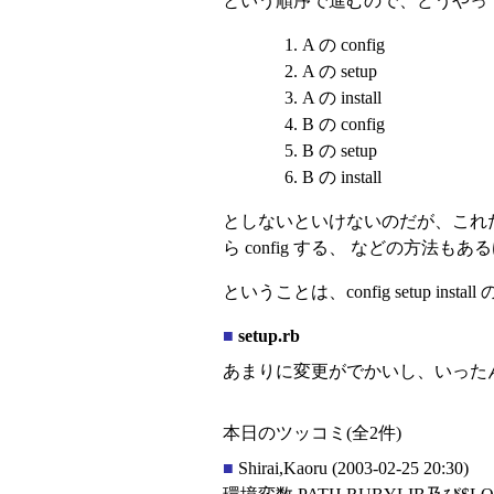
という順序で進むので、どうやっても
A の config
A の setup
A の install
B の config
B の setup
B の install
としないといけないのだが、これだと 
ら config する、 などの方法も
ということは、config setup i
■
setup.rb
あまりに変更がでかいし、いった
本日のツッコミ(全2件)
■
Shirai,Kaoru
(2003-02-25 20:30)