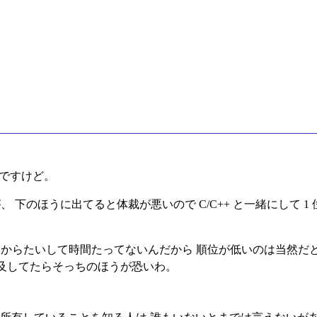
話ですけど。
、 下のほうに出てると体裁が悪いので C/C++ と一緒にして 
てからたいして時間たってないんだから 順位が低いのは当然だ
及してたらそっちのほうが恐いわ。