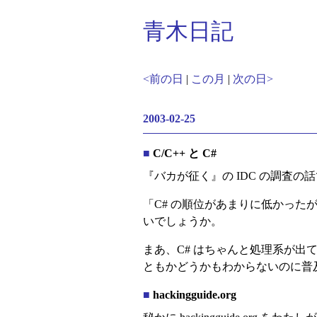
青木日記
<前の日
|
この月
|
次の日>
2003-02-25
■
C/C++ と C#
『バカが征く』の IDC の調査の
「C# の順位があまりに低かったが
いでしょうか。
まあ、C# はちゃんと処理系が出
ともかどうかもわからないのに普
■
hackingguide.org