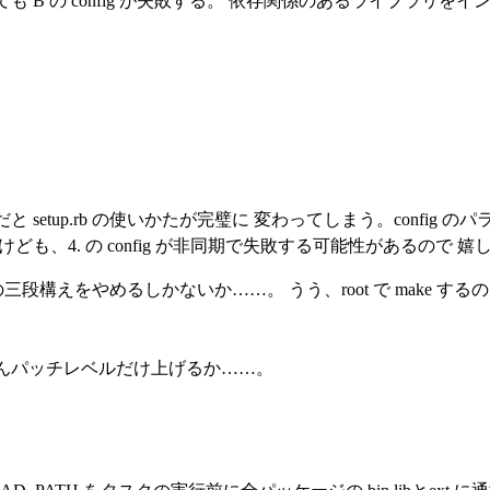
 B の config が失敗する。 依存関係のあるライブラリを
setup.rb の使いかたが完璧に 変わってしまう。config の
あるけども、4. の config が非同期で失敗する可能性があるので 
nstall の三段構えをやめるしかないか……。 うう、root で make
んパッチレベルだけ上げるか……。