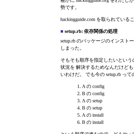
秘かに hackingguide.o
勢です。
hackingguide.com を
■
setup.rb: 依存関係の処理
setup.rb のパッケージのイ
しまった。
そもそも順序を指定したいというのは
状況を 解決するためなんだけども、こ
いわけだ。 でも今の setup.rb っ
A の config
B の config
A の setup
B の setup
A の install
B の install