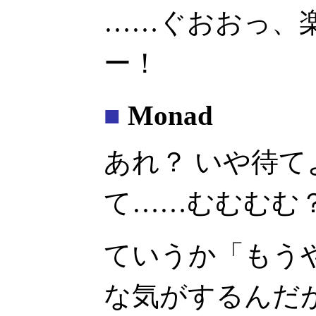
……ぐおおっ、楽
ー！
■
Monad
あれ？ いや待
て……むむむむ
ていうか「もう
な気がするんだ