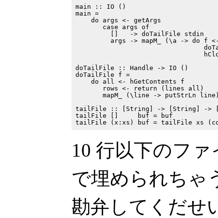
main :: IO ()

main =

    do args <- getArgs

       case args of

         []   -> doTailFile stdin

         args -> mapM_ (\a -> do f <-
                                 doTa
                                 hClo
doTailFile :: Handle -> IO ()

doTailFile f =

    do all <- hGetContents f

       rows <- return (lines all)

       mapM_ (\line -> putStrLn line)
tailFile :: [String] -> [String] -> [
tailFile []     buf = buf

10 行以下のファイ
で埋められちゃ
勘弁してくだせ