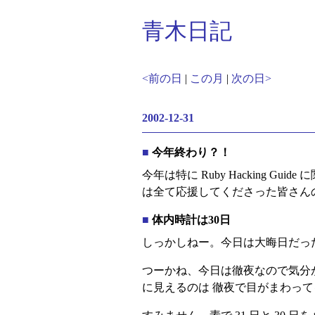
青木日記
<前の日
|
この月
|
次の日>
2002-12-31
■
今年終わり？！
今年は特に Ruby Hacking
は全て応援してくださった皆さん
■
体内時計は30日
しっかしねー。今日は大晦日だっ
つーかね、今日は徹夜なので気分が 30
に見えるのは 徹夜で目がまわっ