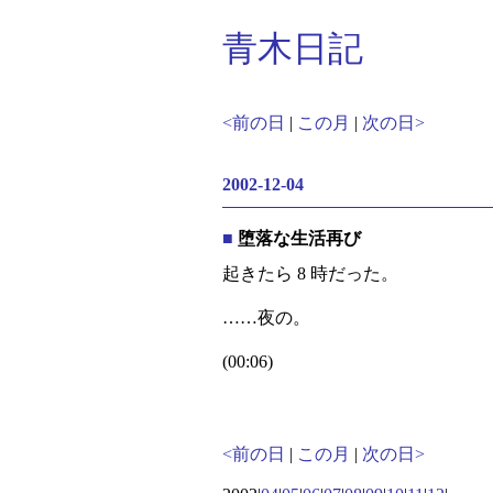
青木日記
<前の日
|
この月
|
次の日>
2002-12-04
■
堕落な生活再び
起きたら 8 時だった。
……夜の。
(00:06)
<前の日
|
この月
|
次の日>