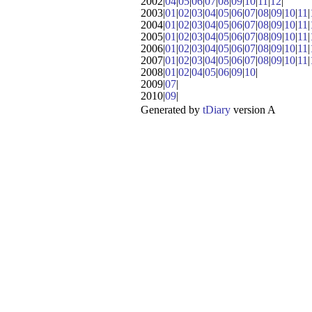
2002|
04
|
05
|
06
|
07
|
08
|
09
|
10
|
11
|
12
|
2003|
01
|
02
|
03
|
04
|
05
|
06
|
07
|
08
|
09
|
10
|
11
|
2004|
01
|
02
|
03
|
04
|
05
|
06
|
07
|
08
|
09
|
10
|
11
|
2005|
01
|
02
|
03
|
04
|
05
|
06
|
07
|
08
|
09
|
10
|
11
|
2006|
01
|
02
|
03
|
04
|
05
|
06
|
07
|
08
|
09
|
10
|
11
|
2007|
01
|
02
|
03
|
04
|
05
|
06
|
07
|
08
|
09
|
10
|
11
|
2008|
01
|
02
|
04
|
05
|
06
|
09
|
10
|
2009|
07
|
2010|
09
|
Generated by
tDiary
version A