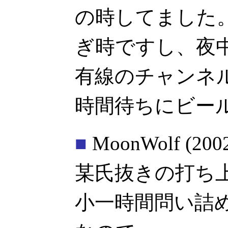
の時してました
ぎ時ですし、夜
有線のチャンネ
時間待ちにビー
■
MoonWolf
(200
某氏抜きの打ち
小一時間問い詰