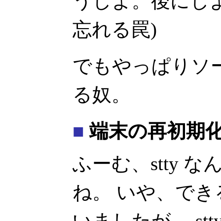
うしよ。後にし
忘れる罠)
でもやっぱりソ
る奴。
■
端末の再初期
ふーむ、stty 
ね。 いや、で
いましたが。 st