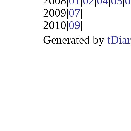
2008|
01
|
02
|
04
|
05
|
0
2009|
07
|
2010|
09
|
Generated by
tDia