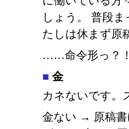
に働いている方
しょう。 普段
たしは休まず原
……命令形っ？
■
金
カネないです。
金ない → 原稿