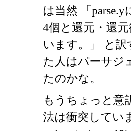
は当然 「pars
4個と還元・還元
います。」 と
た人はパーサジ
たのかな。
もうちょっと意訳す
法は衝突しています (sh