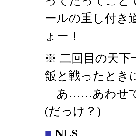
ってたってこと
ールの重し付き
ょー！
※ 二回目の天下
飯と戦ったとき
「あ……あわせて
(だっけ？)
■
NLS