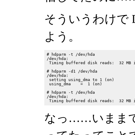
そういうわけで 
よう。
# hdparm -t /dev/hda

/dev/hda:

 Timing buffered disk reads:  32 MB i
# hdparm -d1 /dev/hda

/dev/hda:

 setting using_dma to 1 (on)

 using_dma    =  1 (on)

# hdparm -t /dev/hda

/dev/hda:

なっ……いままで 