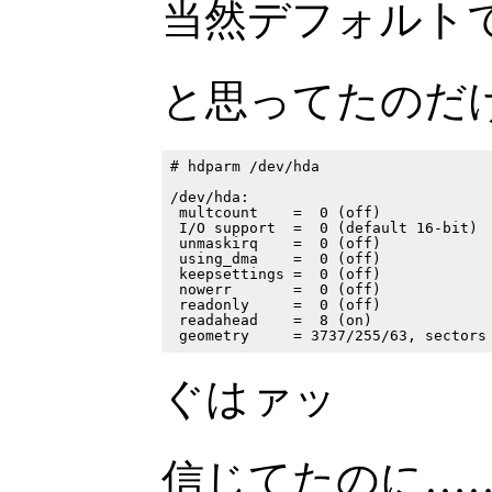
当然デフォルトで 
と思ってたのだ
# hdparm /dev/hda

/dev/hda:

 multcount    =  0 (off)

 I/O support  =  0 (default 16-bit)

 unmaskirq    =  0 (off)

 using_dma    =  0 (off)

 keepsettings =  0 (off)

 nowerr       =  0 (off)

 readonly     =  0 (off)

 readahead    =  8 (on)

ぐはァッ
信じてたのに…