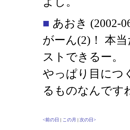
よし。
■
あおき
(2002-0
がーん(2)！ 
ストできるー。
やっぱり目につ
るものなんです
<前の日
|
この月
|
次の日>