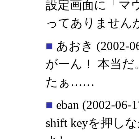
設定画面に「マウス
ってありませんか
■
あおき
(2002-0
がーん！ 本当
たぁ……
■
eban
(2002-06-1
shift keyを