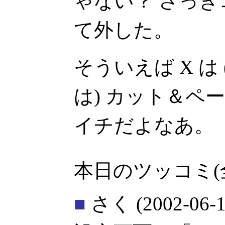
ゃない？ さっ
て外した。
そういえば X は
は) カット＆ペ
イチだよなあ。
本日のツッコミ(
■
さく
(2002-06-1