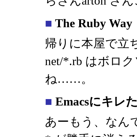
らさんarton 
■
The Ruby Way
帰りに本屋で立
net/*.rb は
ね……。
■
Emacsにキレ
あーもう、なんで