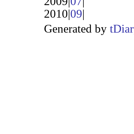
2009|
07
|
2010|
09
|
Generated by
tDia