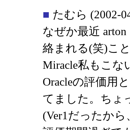
■
たむら
(2002-0
なぜか最近 art
絡まれる(笑)こ
Miracle私も
Oracleの評価
てました。ちょ
(Ver1だったか