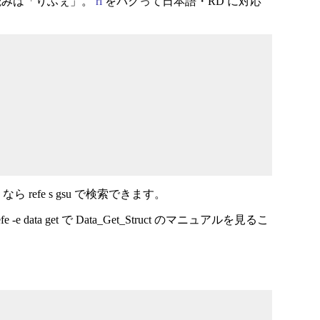
読みは「りふぇ」。
ri
をパクって日本語・RD に対応
refe s gsu で検索できます。
a get で Data_Get_Struct のマニュアルを見るこ