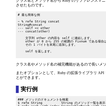
クラス名とメソッド名から Ruby のリファレンス
させたものです。
# 最も簡単な例

~ % refe String concat

String#concat

--- self << other

--- concat(other)

    文字列 other の内容を self に連結します。

    other が 0 から 255 の範囲の Fixnum である場合は
    その 1 バイトを末尾に追加します。

    self を返します。

クラス名やメソッド名の補完機能があるので長いメソッド名を 全
またオプションとして、Ruby の拡張ライブラリ API リファレ
とができます。
実行例
### メソッドのドキュメントを検索

$ refe String          String のメソッド一覧を表示
