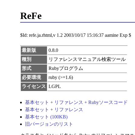
ReFe
$Id: refe.ja.rhtml,v 1.2 2003/10/17 15:16:37 aamine Exp $
最新版
0.8.0
種別
リファレンスマニュアル検索ツール
形式
Rubyプログラム
必要環境
ruby (>=1.6)
ライセンス
LGPL
基本セット + リファレンス + Rubyソースコード
基本セット + リファレンス
基本セット (100KB)
旧バージョンのリスト